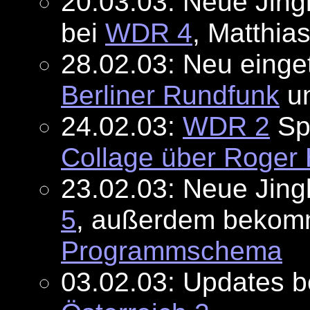
20.03.03: Neue Jin
bei
WDR 4
, Matthia
28.02.03: Neu einge
Berliner Rundfunk
u
24.02.03:
WDR 2
Spo
Collage über Roger
23.02.03: Neue Jing
5
, außerdem beko
Programmschema
03.02.03: Updates 