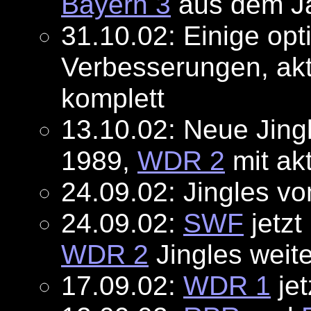
Bayern 3
aus dem J
31.10.02: Einige opt
Verbesserungen, akt
komplett
13.10.02: Neue Jin
1989,
WDR 2
mit akt
24.09.02: Jingles v
24.09.02:
SWF
jetzt
WDR 2
Jingles weite
17.09.02:
WDR 1
jet