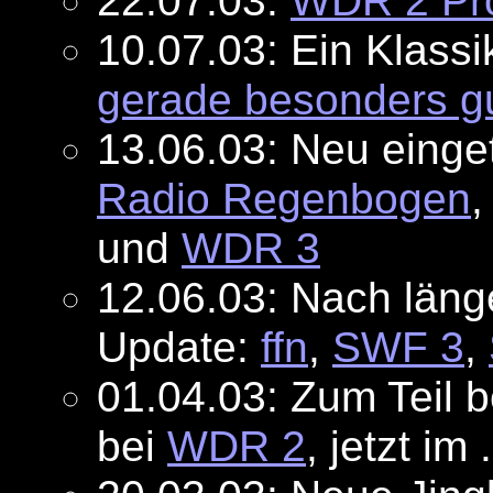
22.07.03:
WDR 2 Pr
10.07.03: Ein Klassi
gerade besonders gu
13.06.03: Neu einge
Radio Regenbogen
,
und
WDR 3
12.06.03: Nach länge
Update:
ffn
,
SWF 3
,
01.04.03: Zum Teil b
bei
WDR 2
, jetzt im